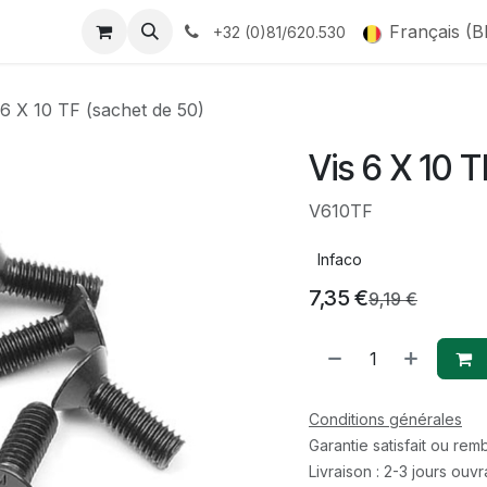
Français (B
+32 (0)81/620.530
 6 X 10 TF (sachet de 50)
Vis 6 X 10 
V610TF
Infaco
7,35
€
9,19
€
Conditions générales
Garantie satisfait ou re
Livraison : 2-3 jours ouv