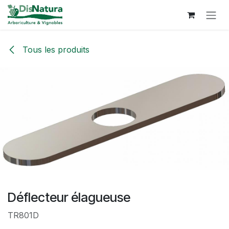
Se rendre au contenu
Tous les produits
Déflecteur élagueuse
TR801D