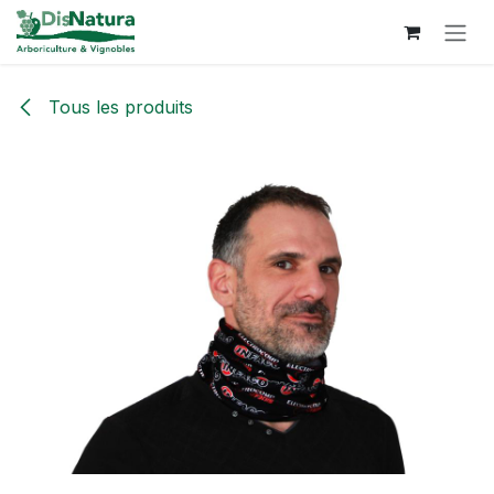
Se rendre au contenu
Tous les produits