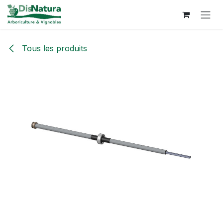
Se rendre au contenu
Tous les produits