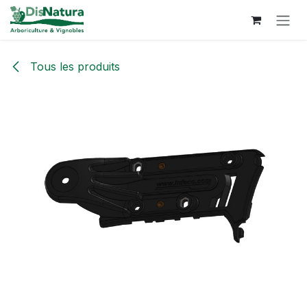
Se rendre au contenu
Tous les produits