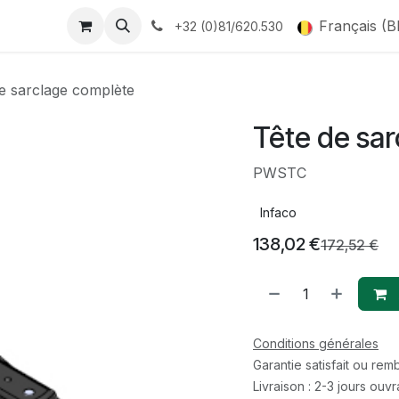
Français (B
+32 (0)81/620.530
e sarclage complète
Tête de sa
PWSTC
Infaco
138,02
€
172,52
€
Conditions générales
Garantie satisfait ou re
Livraison : 2-3 jours ouv