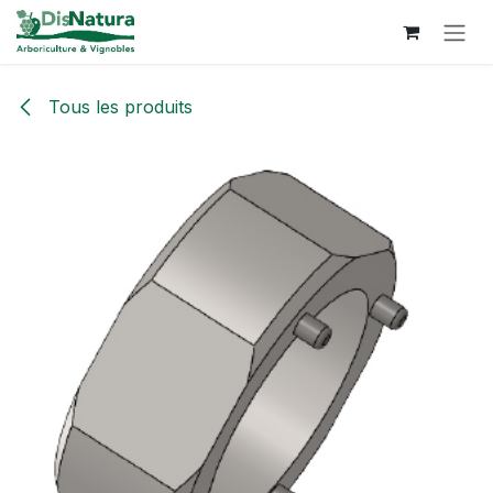
Se rendre au contenu
Tous les produits