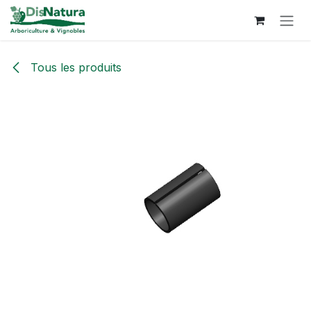
Se rendre au contenu
Tous les produits