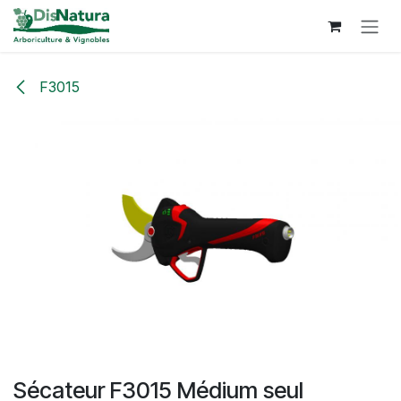
Se rendre au contenu
F3015
Sécateur F3015 Médium seul