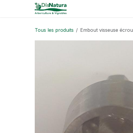
Se rendre au contenu
Catalogue
Tous les produits
Embout visseuse écrou