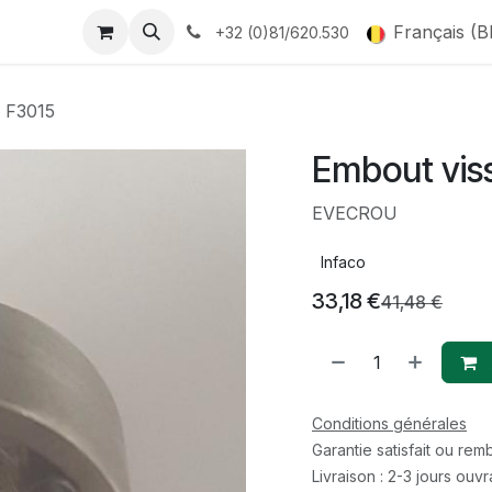
Français (B
+32 (0)81/620.530
 F3015
Embout vis
EVECROU
Infaco
33,18
€
41,48
€
Conditions générales
Garantie satisfait ou re
Livraison : 2-3 jours ouv