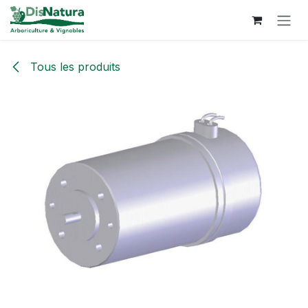
Se rendre au contenu
Tous les produits