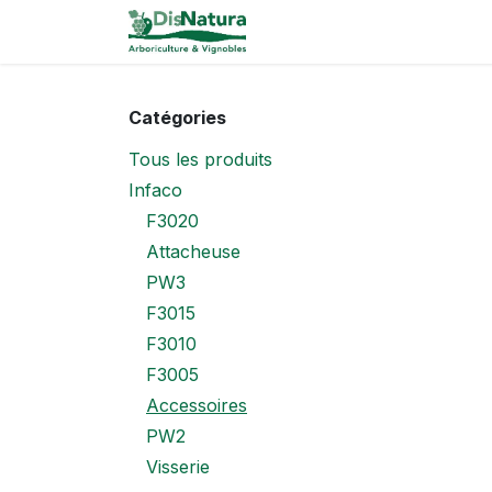
Se rendre au contenu
Catalogue
Catégories
Tous les produits
Infaco
F3020
Attacheuse
PW3
F3015
F3010
F3005
Accessoires
PW2
Visserie