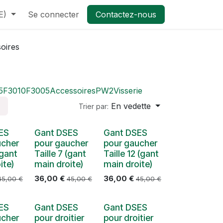
E)
Se connecter
Contactez-nous
oires
5
F3010
F3005
Accessoires
PW2
Visserie
En vedette
Trier par:
ES
Gant DSES
Gant DSES
ucher
pour gaucher
pour gaucher
(gant
Taille 7 (gant
Taille 12 (gant
ite)
main droite)
main droite)
36,00
€
36,00
€
45,00
€
45,00
€
45,00
€
ES
Gant DSES
Gant DSES
ucher
pour droitier
pour droitier