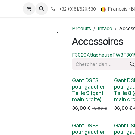
Français (B
+32 (0)81/620.530
Produits
Infaco
Access
Accessoires
F3020
Attacheuse
PW3
F301
Gant DSES
Gant DS
pour gaucher
pour ga
Taille 9 (gant
Taille 8 
main droite)
main dro
36,00
€
36,00
€
45,00
€
Gant DSES
Gant DS
pour gaucher
pour ga