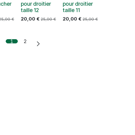
ucher
pour droitier
pour droitier
taille 12
taille 11
20,00
€
20,00
€
25,00
€
25,00
€
25,00
€
1
2