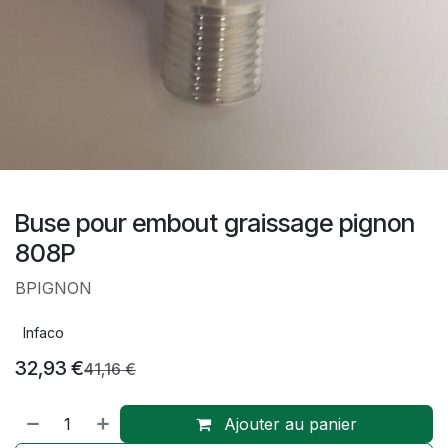
Buse pour embout graissage pignon
808P
BPIGNON
Infaco
32,93
€
41,16
€
Ajouter au panier