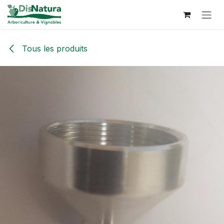
Se rendre au contenu
Tous les produits