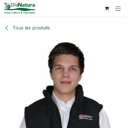
Se rendre au contenu
Tous les produits