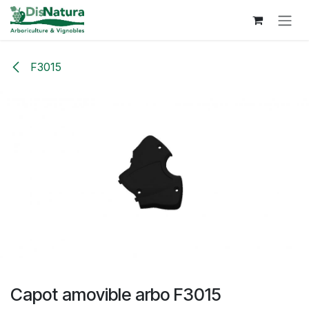
Se rendre au contenu
F3015
Capot amovible arbo F3015