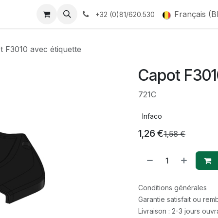
Français (B
+32 (0)81/620.530
t F3010 avec étiquette
Capot F301
721C
Infaco
1,26
€
1,58
€
Conditions générales
Garantie satisfait ou re
Livraison : 2-3 jours ouv