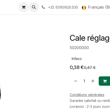
Français (B
+32 (0)81/620.530
Cale réglag
50200000
Infaco
0,38
€
0,47
€
Conditions générales
Garantie satisfait ou re
Livraison : 2-3 jours ouv