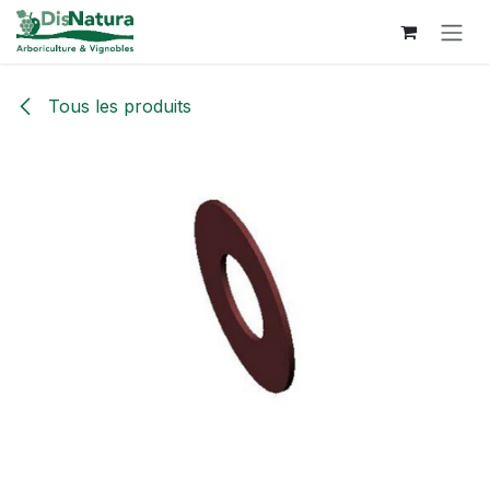
Se rendre au contenu
Tous les produits