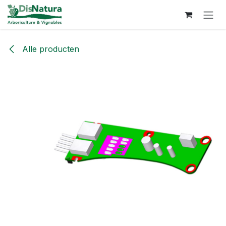
Overslaan naar inhoud
Alle producten