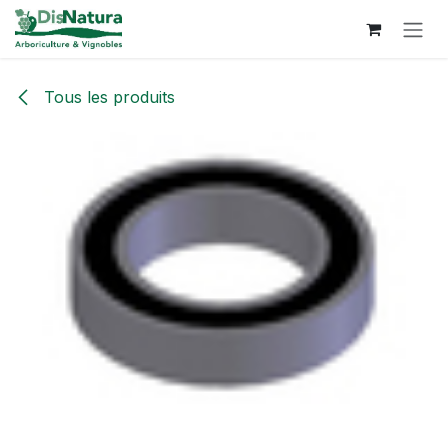
Se rendre au contenu
Tous les produits